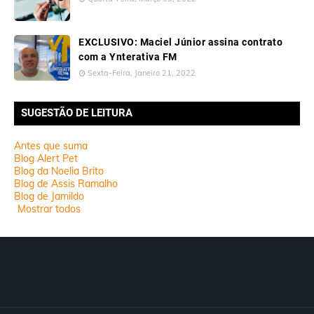
EXCLUSIVO: Maciel Júnior assina contrato
com a Ynterativa FM
Sexta-Feira, Janeiro 21, 2022
SUGESTÃO DE LEITURA
Antes que suma
Blog Alert Pet
Blog da Noelia Brito
Blog de Assis Ramalho
Blog de Jamildo
Mostrar todos