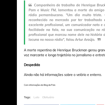
Companheiro de trabalho de Henrique Bruck
Pam e Music FM, lamentou a morte do amigo 
rádio pernambucano. "Um dia muito triste.
reconhecido no mercado por ter trabalhado 
excelente profissional, um comunicador nato e
facilidade na fala, na sua comunicação no r
profissional que marcou nome dele na história 
lacuna no nosso rádio", falou Artur Araújo.
A morte repentina de Henrique Bruckman gerou grand
voz marcante e longa trajetória no jornalismo e entre
Despedida
Ainda não há informações sobre o velório e enterro.
Com informações do Blog da Polo
Tags:
Luto
Obituário