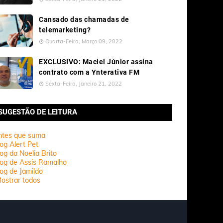
Cansado das chamadas de
telemarketing?
Quarta-Feira, Março 09, 2022
EXCLUSIVO: Maciel Júnior assina
contrato com a Ynterativa FM
Sexta-Feira, Janeiro 21, 2022
SUGESTÃO DE LEITURA
ntes que suma
og Alert Pet
og da Noelia Brito
log de Assis Ramalho
og de Jamildo
ostrar todos