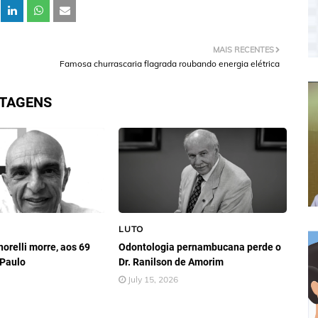
MAIS RECENTES
Famosa churrascaria flagrada roubando energia elétrica
STAGENS
LUTO
orelli morre, aos 69
Odontologia pernambucana perde o
 Paulo
Dr. Ranilson de Amorim
July 15, 2026