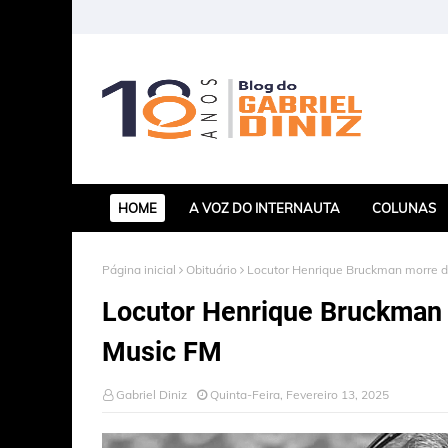
HOME
A VOZ DO INTERNAUTA
COLUNAS
Página inicial
Obituário
Locutor Henrique Bruckman morre 
Locutor Henrique Bruckman
Music FM
Gabriel Diniz
Quinta-Feira, Fevereiro 13, 2025