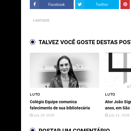
Facebook
Twitter
ANTIGOS
TALVEZ VOCÊ GOSTE DESTAS PO
LUTO
LUTO
Colégio Equipe comunica
Ator João Sign
falecimento de sua bibliotecária
anos, em São
July 29, 2026
July 21, 2026
POSTAR UM COMENTÁRIO