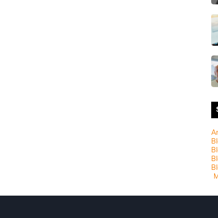
A
Bl
Bl
B
Bl
M