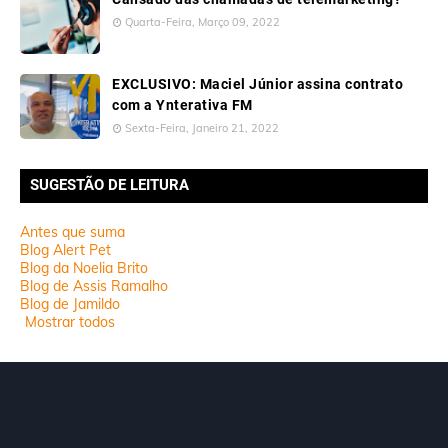
Quarta-Feira, Março 09, 2022
EXCLUSIVO: Maciel Júnior assina contrato
com a Ynterativa FM
Sexta-Feira, Janeiro 21, 2022
SUGESTÃO DE LEITURA
Antes que suma
Blog Alert Pet
Blog da Noelia Brito
Blog de Assis Ramalho
Blog de Jamildo
Mostrar todos