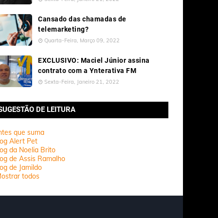
Cansado das chamadas de
telemarketing?
Quarta-Feira, Março 09, 2022
EXCLUSIVO: Maciel Júnior assina
contrato com a Ynterativa FM
Sexta-Feira, Janeiro 21, 2022
SUGESTÃO DE LEITURA
ntes que suma
og Alert Pet
og da Noelia Brito
log de Assis Ramalho
og de Jamildo
ostrar todos