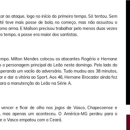
r ao ataque, logo no início do primeiro tempo. Só tentou. Sem
 até teve mais posse de bola, no começo, mas não assustou o
como arma. E Maílson precisou trabalhar pelo menos duas vezes
o tempo, a posse era maior dos santistas.
tempo. Milton Mendes colocou os atacantes Rogério e Hernane
o o personagem principal do Leão neste domingo. Pelo lado do
sperando um vacilo do adversário. Tudo mudou aos 38 minutos,
r e dar a vitória ao Sport. Aos 46, Hernane Brocador ainda fez
para a manutenção do Leão na Série A.
 vencer e ficar de olho nos jogos de Vasco, Chapecoense e
er, mas apenas um aconteceu. O América-MG perdeu para o
 e o Vasco empatou com o Ceará.