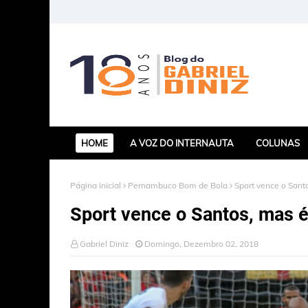
HOME
A VOZ DO INTERNAUTA
COLUNAS
Página inicial
Pernambuco Bom de Bola
Sport vence o Sant
Sport vence o Santos, mas é
Gabriel Diniz
Domingo, Dezembro 02, 2018