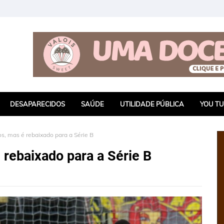
DESAPARECIDOS
SAÚDE
UTILIDADE PÚBLICA
YOU T
os, mas é rebaixado para a Série B
 rebaixado para a Série B