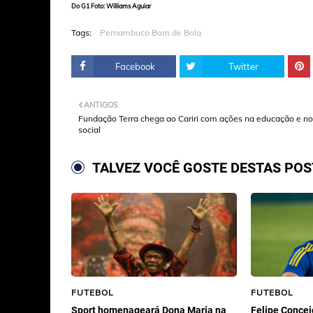
Do G1 Foto: Williams Aguiar
Tags:
Pernambuco Bom de Bola
Facebook
Twitter
ANTIGOS
Fundação Terra chega ao Cariri com ações na educação e no
social
TALVEZ VOCÊ GOSTE DESTAS PO
FUTEBOL
FUTEBOL
Sport homenageará Dona Maria na
Felipe Concei