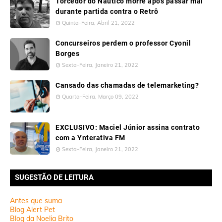
Torcedor do Náutico morre após passar mal
durante partida contra o Retrô
Quinta-Feira, Abril 21, 2022
Concurseiros perdem o professor Cyonil
Borges
Sexta-Feira, Janeiro 21, 2022
Cansado das chamadas de telemarketing?
Quarta-Feira, Março 09, 2022
EXCLUSIVO: Maciel Júnior assina contrato
com a Ynterativa FM
Sexta-Feira, Janeiro 21, 2022
SUGESTÃO DE LEITURA
Antes que suma
Blog Alert Pet
Blog da Noelia Brito