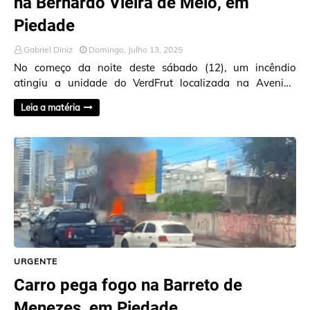
na Bernardo Vieira de Melo, em
Piedade
Gabriel Diniz
Domingo, Julho 13, 2025
No começo da noite deste sábado (12), um incêndio
atingiu a unidade do VerdFrut localizada na Avenida
Bernardo Vieira de Melo, no bairro de Piedade, …
Leia a matéria
URGENTE
Carro pega fogo na Barreto de
Menezes, em Piedade