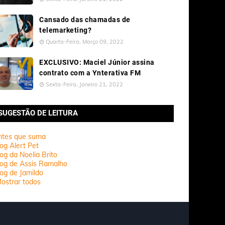
Cansado das chamadas de
telemarketing?
Quarta-Feira, Março 09, 2022
EXCLUSIVO: Maciel Júnior assina
contrato com a Ynterativa FM
Sexta-Feira, Janeiro 21, 2022
SUGESTÃO DE LEITURA
ntes que suma
og Alert Pet
og da Noelia Brito
log de Assis Ramalho
og de Jamildo
ostrar todos