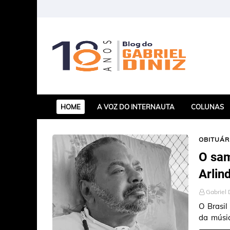
HOME
A VOZ DO INTERNAUTA
COLUNAS
OBITUÁR
O sam
Arlin
Gabriel 
O Brasil
da músic
Cruz. El