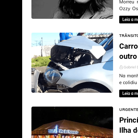
Morreu n
Ozzy Os
Trevas”
Leia a m
TRÂNSIT
Carro
outro
Gabriel 
Na manhã
e colidi
dos Guar
Leia a m
URGENT
Princ
Ilha 