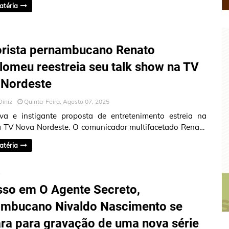
atéria
rista pernambucano Renato
lomeu reestreia seu talk show na TV
 Nordeste
Diniz
Quinta-Feira, Agosto 07, 2025
a e instigante proposta de entretenimento estreia na
 TV Nova Nordeste. O comunicador multifacetado Renato
meu — humorista, rad…
atéria
A
so em O Agente Secreto,
ambucano Nivaldo Nascimento se
ra para gravação de uma nova série