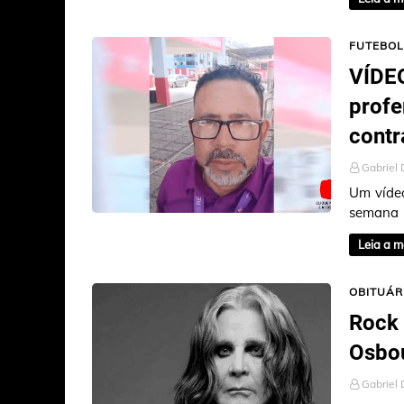
FUTEBOL
VÍDEO
prof
contr
Gabriel 
Um vídeo
semana 
Capibar
Leia a m
OBITUÁR
Rock 
Osbo
Gabriel 