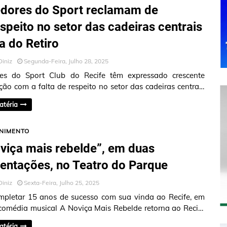
dores do Sport reclamam de
speito no setor das cadeiras centrais
ha do Retiro
Diniz
Segunda-Feira, Julho 28, 2025
res do Sport Club do Recife têm expressado crescente
ação com a falta de respeito no setor das cadeiras centrais
do Retiro. Me…
atéria
NIMENTO
viça mais rebelde”, em duas
entações, no Teatro do Parque
Diniz
Sexta-Feira, Julho 25, 2025
pletar 15 anos de sucesso com sua vinda ao Recife, em
comédia musical A Noviça Mais Rebelde retorna ao Recife
as apresentações…
atéria