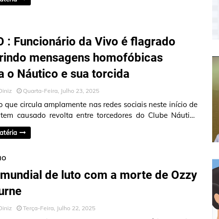
 : Funcionário da Vivo é flagrado
erindo mensagens homofóbicas
a o Náutico e sua torcida
Diniz
Quarta-Feira, Julho 23, 2025
 que circula amplamente nas redes sociais neste início de
tem causado revolta entre torcedores do Clube Náutico
ibe. Nas imagen…
atéria
IO
mundial de luto com a morte de Ozzy
urne
Diniz
Terça-Feira, Julho 22, 2025