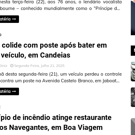
esta terça-feira (22), aos 76 anos, o lendário vocalista
bourne – conhecido mundialmente como o “Príncipe das
 e um dos fundado…
atéria
O
 colide com poste após bater em
 veículo, em Candeias
Diniz
Segunda-Feira, Julho 21, 2025
 desta segunda-feira (21), um veículo perdeu o controle
u contra um poste na Avenida Castelo Branco, em Jaboatão
arapes. Ante…
atéria
E
ípio de incêndio atinge restaurante
dos Navegantes, em Boa Viagem