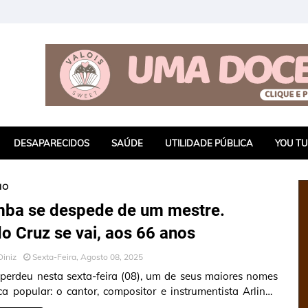
DESAPARECIDOS
SAÚDE
UTILIDADE PÚBLICA
YOU T
IO
ba se despede de um mestre.
do Cruz se vai, aos 66 anos
Diniz
Sexta-Feira, Agosto 08, 2025
 perdeu nesta sexta-feira (08), um de seus maiores nomes
a popular: o cantor, compositor e instrumentista Arlindo
e morreu ao…