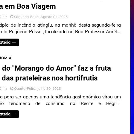
la em Boa Viagem
Diniz
Segunda-Feira, Agosto 04, 2025
ípio de incêndio atingiu, na manhã desta segunda-feira
scola Pequeno Passo , localizada na Rua Professor Aurélio
o Cavalcanti…
atéria
NOMIA
 do "Morango do Amor" faz a fruta
 das prateleiras nos hortifrutis
Diniz
Quarta-Feira, Julho 30, 2025
a para ser apenas uma tendência gastronômica virou um
eiro fenômeno de consumo no Recife e Região
itana: a explosão da populari…
atéria