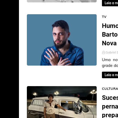
Leia a m
TV
Humo
Barto
Nova
Gabriel 
Uma nov
grade da
Bartolo
Leia a m
CULTUR
Suces
pern
prepa