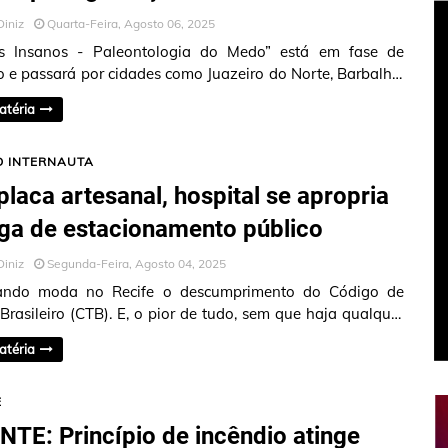
Diniz
Quarta-Feira, Agosto 06, 2025
es Insanos - Paleontologia do Medo” está em fase de
 e passará por cidades como Juazeiro do Norte, Barbalha,
antana do Cariri,…
atéria
O INTERNAUTA
laca artesanal, hospital se apropria
ga de estacionamento público
Diniz
Segunda-Feira, Agosto 04, 2025
rando moda no Recife o descumprimento do Código de
 Brasileiro (CTB). E, o pior de tudo, sem que haja qualquer
punição para se…
atéria
E
TE: Princípio de incêndio atinge