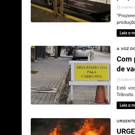
Gabriel 
“Prazer
produção
Crato, S
Leia a m
A VOZ D
Com p
de va
Gabriel 
Está vi
Trânsito
tipo de 
Leia a m
URGENT
URGEN