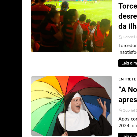
Torce
desre
da Il
Gabriel 
Torcedo
insatisf
da Ilha 
Leia a m
ENTRETE
“A No
apres
Gabriel 
Após com
2024, a 
para du
Leia a m