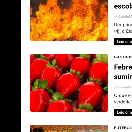
esco
Gabriel 
Um princ
(4), a E
de Castr
Leia a m
GASTRO
Febre
sumir
Gabriel 
O que er
verdad
Metropol
Leia a m
FUTEBOL