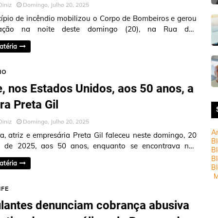
Diniz
Domingo, Julho 20, 2025
ípio de incêndio mobilizou o Corpo de Bombeiros e gerou
pação na noite deste domingo (20), na Rua dos
tes, em Boa Viagem, Zona S…
atéria
IO
, nos Estados Unidos, aos 50 anos, a
ra Preta Gil
Diniz
Domingo, Julho 20, 2025
A
a, atriz e empresária Preta Gil faleceu neste domingo, 20
Bl
o de 2025, aos 50 anos, enquanto se encontrava nos
Bl
Unidos para trata…
B
atéria
Bl
M
IFE
antes denunciam cobrança abusiva