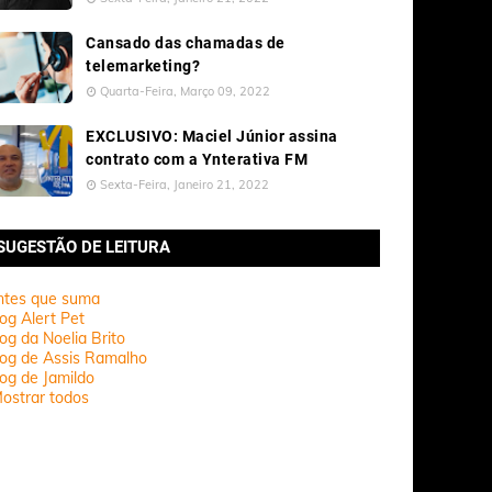
Cansado das chamadas de
telemarketing?
Quarta-Feira, Março 09, 2022
EXCLUSIVO: Maciel Júnior assina
contrato com a Ynterativa FM
Sexta-Feira, Janeiro 21, 2022
SUGESTÃO DE LEITURA
ntes que suma
og Alert Pet
og da Noelia Brito
log de Assis Ramalho
og de Jamildo
ostrar todos