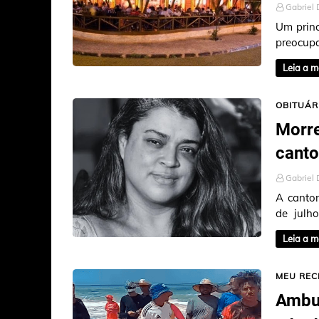
Gabriel 
Um princ
preocu
Navegan
Leia a m
OBITUÁR
Morre
canto
Gabriel 
A cantor
de julh
Estados 
Leia a m
MEU REC
Ambul