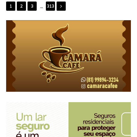
...
1
2
3
313