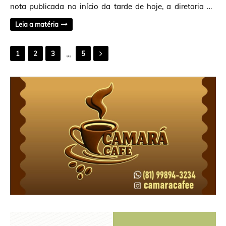
nota publicada no início da tarde de hoje, a diretoria do
clube anunciou sua demissão. &…
Leia a matéria
...
1
2
3
5