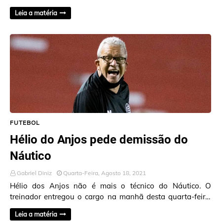
Paulo, na Ilha do Retiro, a diretoria do c…
Leia a matéria
FUTEBOL
Hélio do Anjos pede demissão do
Náutico
Gabriel Diniz
Quarta-Feira, Agosto 18, 2021
Hélio dos Anjos não é mais o técnico do Náutico. O
treinador entregou o cargo na manhã desta quarta-feira,
um dia após a derrota para o Cruzeiro, por…
Leia a matéria