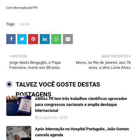
Com informações da FPE
Tags:
Saúde
ANTIGOS
MAIS RECENTES
Jorge Mario Bergoglio, o Papa
Morre, no Rio de Janeiro, aos 76
Francisco, morre aos 88 anos
anos, a atriz Lúcia Alves
TALVEZ VOCÊ GOSTE DESTAS
POSTAGENS
ABRAz PE tem três trabalhos científicos aprovados
para congressos nacionais e amplia destaque
internacional
August 03, 2026
Após internação no Hospital Português, João Gomes
cancela agenda