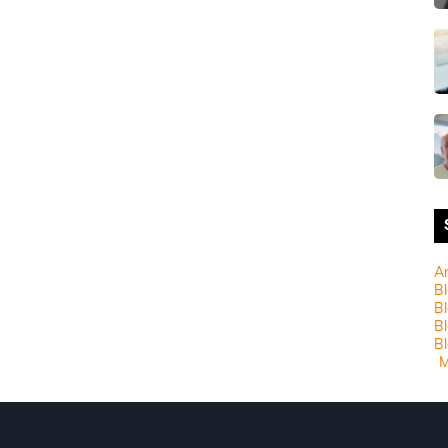
A
Bl
Bl
B
Bl
M