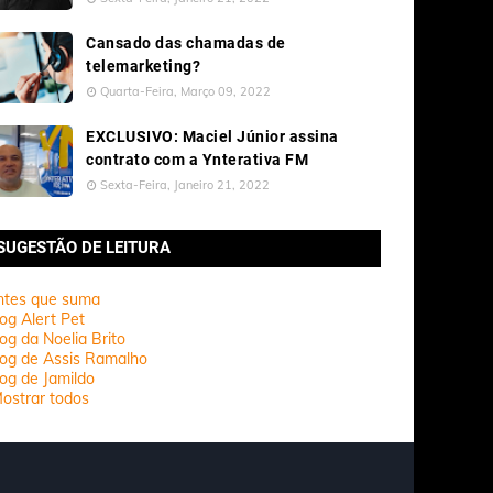
Cansado das chamadas de
telemarketing?
Quarta-Feira, Março 09, 2022
EXCLUSIVO: Maciel Júnior assina
contrato com a Ynterativa FM
Sexta-Feira, Janeiro 21, 2022
SUGESTÃO DE LEITURA
ntes que suma
og Alert Pet
og da Noelia Brito
log de Assis Ramalho
og de Jamildo
ostrar todos