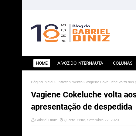
HOME
A VOZ DO INTERNAUTA
COLUNAS
Página inicial
Entretenimento
Vagiene Cokeluche volta aos 
Vagiene Cokeluche volta aos
apresentação de despedida
Gabriel Diniz
Quarta-Feira, Setembro 27, 2023