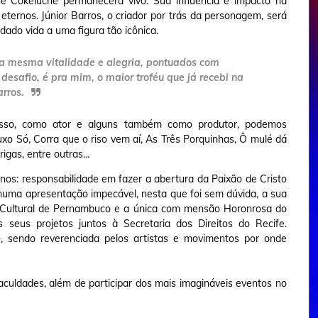
 Cokeluche permanecerá vivo. Sua influência e impacto na
ernos. Júnior Barros, o criador por trás da personagem, será
r dado vida a uma figura tão icônica.
 a mesma vitalidade e alegria, pontuados com
 desafio, é pra mim, o maior troféu que já recebi na
arros.
esso, como ator e alguns também como produtor, podemos
o Só, Corra que o riso vem aí, As Três Porquinhas, Ô mulé dá
as, entre outras...
os: responsabilidade em fazer a abertura da Paixão de Cristo
 numa apresentação impecável, nesta que foi sem dúvida, a sua
ial Cultural de Pernambuco e a única com mensão Horonrosa do
eus projetos juntos à Secretaria dos Direitos do Recife.
sendo reverenciada pelos artistas e movimentos por onde
uldades, além de participar dos mais imagináveis eventos no