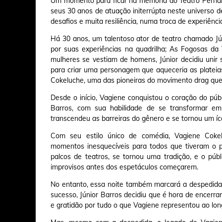
Um momento para ficar na memória do Teatro Pern
seus 30 anos de atuação initerrúpta neste universo 
desafios e muita resiliência, numa troca de experiên
Há 30 anos, um talentoso ator de teatro chamado Júni
por suas experiências na quadrilha; As Fogosas da
mulheres se vestiam de homens, Júnior decidiu unir
para criar uma personagem que aqueceria as platei
Cokeluche, uma das pioneiras do movimento drag qu
Desde o início, Vagiene conquistou o coração do públi
Barros, com sua habilidade de se transformar e
transcendeu as barreiras do gênero e se tornou um í
Com seu estilo único de comédia, Vagiene Cokelu
momentos inesquecíveis para todos que tiveram o pr
palcos de teatros, se tornou uma tradição, e o pú
improvisos antes dos espetáculos começarem.
No entanto, essa noite também marcará a despedida 
sucesso, Júnior Barros decidiu que é hora de encerra
e gratidão por tudo o que Vagiene representou ao lo