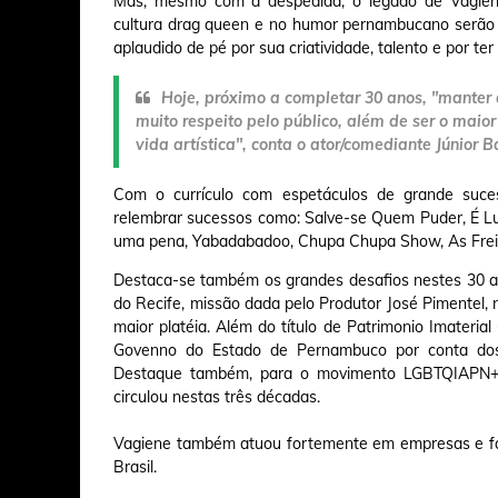
Mas, mesmo com a despedida, o legado de Vagiene
cultura drag queen e no humor pernambucano serão et
aplaudido de pé por sua criatividade, talento e por te
Hoje, próximo a completar 30 anos, "manter
muito respeito pelo público, além de ser o maior
vida artística", conta o ator/comediante Júnior B
Com o currículo com espetáculos de grande suc
relembrar sucessos como: Salve-se Quem Puder, É Lux
uma pena, Yabadabadoo, Chupa Chupa Show, As Freirig
Destaca-se também os grandes desafios nestes 30 an
do Recife, missão dada pelo Produtor José Pimentel,
maior platéia. Além do título de Patrimonio Imater
Govenno do Estado de Pernambuco por conta dos s
Destaque também, para o movimento LGBTQIAPN+, 
circulou nestas três décadas.
Vagiene também atuou fortemente em empresas e fac
Brasil.