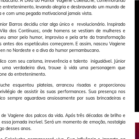
ambucano. A Diva do Humor Vagiene Cokeluche, comemorando
de entretenimento, levando alegria e desbravando um mundo de
cia e com uma pegada motivacional jamais vista.
or Barros decidiu criar algo único e revolucionário. Inspirado
 Vila dos Contínuos;, onde homens se vestiam de mulheres e
 seu amor pelo humor, improviso e pela arte da transformação
as antes dos espetáculos começarem. E assim, nasceu Vagiene
een no Nordeste e a diva do humor pernambucano.
co com seu carisma, irreverência e talento inigualável. Júnior
m uma verdadeira diva, trouxe à vida uma personagem que
cone do entretenimento.
che esquentou plateias, arrancou risadas e proporcionou
ivilégio de assistir às suas performances. Sua presença nos
blico sempre aguardava ansiosamente por suas brincadeiras e
de Vagiene dos palcos da vida. Após três décadas de brilho e
r essa jornada incrível. Será um momento de emoção, nostalgia
ngo desses anos.