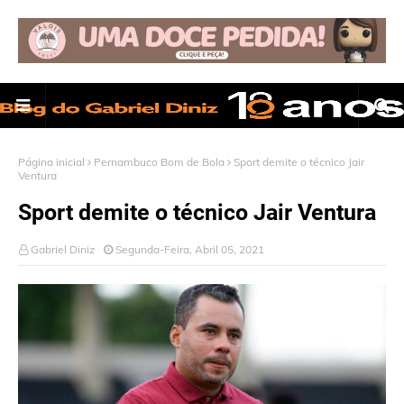
Página inicial
Pernambuco Bom de Bola
Sport demite o técnico Jair
Ventura
Sport demite o técnico Jair Ventura
Gabriel Diniz
Segunda-Feira, Abril 05, 2021