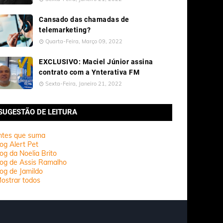
Cansado das chamadas de
telemarketing?
Quarta-Feira, Março 09, 2022
EXCLUSIVO: Maciel Júnior assina
contrato com a Ynterativa FM
Sexta-Feira, Janeiro 21, 2022
SUGESTÃO DE LEITURA
ntes que suma
og Alert Pet
og da Noelia Brito
log de Assis Ramalho
og de Jamildo
ostrar todos