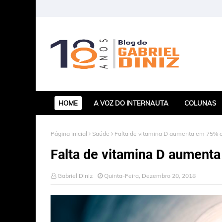
HOME
A VOZ DO INTERNAUTA
COLUNAS
Página inicial
Saúde
Falta de vitamina D aumenta em 75% o
Falta de vitamina D aument
Gabriel Diniz
Quinta-Feira, Dezembro 20, 2018