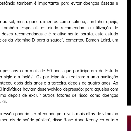
substância também é importante para evitar doenças ósseas e
 ao sol, mas alguns alimentos como salmão, sardinha, queijo,
também. Especialistas ainda recomendam a utilização de
 doses recomendadas e é relativamente barata, este estudo
fícios da vitamina D para a saúde”, comentou Eamon Laird, um
965 pessoas com mais de 50 anos que participaram do Estudo
a sigla em inglês). Os participantes realizaram uma avaliação
onteceu após dois anos e a terceira, depois de quatro anos. Ao
00 indivíduos haviam desenvolvido depressão; para aqueles com
smo depois de excluir outros fatores de risco, como doenças
ular.
essão poderia ser atenuado por níveis mais altos de vitamina
namentais de saúde pública”, disse Rose Anne Kenny, co-autora